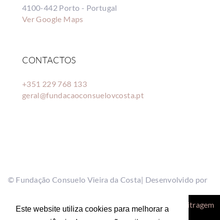
4100-442 Porto - Portugal
Ver Google Maps
CONTACTOS
+351 229 768 133
geral@fundacaoconsuelovcosta.pt
© Fundação Consuelo Vieira da Costa| Desenvolvido por
Bestsites.pt
Politica de Privacidade
|
Centro de Arbitragem
Este website utiliza cookies para melhorar a