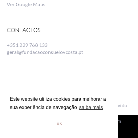
Ver Google Maps
CONTACTOS
+351 229 768 133
geral@fundacaoconsuelovcosta.pt
Este website utiliza cookies para melhorar a
© Fundação Consuelo Vieira da Costa| Desenvolvido
sua experiência de navegação
saiba mais
por Bestsites.pt
Politica de Privacidade
|
Centro de Arbitragem
ok